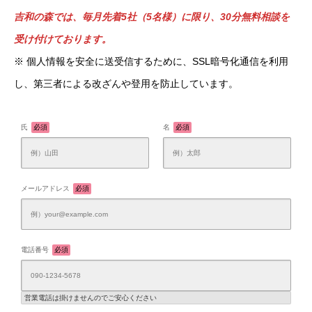
吉和の森では、毎月先着5社（5名様）に限り、30分無料相談を
受け付けております。
※ 個人情報を安全に送受信するために、SSL暗号化通信を利用
し、第三者による改ざんや登用を防止しています。
氏
必須
名
必須
メールアドレス
必須
電話番号
必須
営業電話は掛けませんのでご安心ください