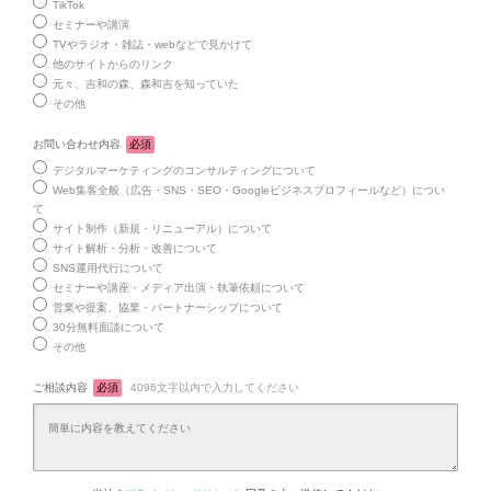
TikTok
セミナーや講演
TVやラジオ・雑誌・webなどで見かけて
他のサイトからのリンク
元々、吉和の森、森和吉を知っていた
その他
お問い合わせ内容
必須
デジタルマーケティングのコンサルティングについて
Web集客全般（広告・SNS・SEO・Googleビジネスプロフィールなど）につい
て
サイト制作（新規・リニューアル）について
サイト解析・分析・改善について
SNS運用代行について
セミナーや講座・メディア出演・執筆依頼について
営業や提案、協業・パートナーシップについて
30分無料面談について
その他
ご相談内容
必須
4096文字以内で入力してください