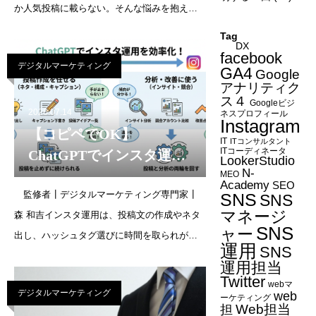
か人気投稿に載らない。そんな悩みを抱えて
いませんか。人気投稿に載るかどうかは、運
Tag
DX
やセンスで決まるわけではありません。イン
facebook
デジタルマーケティング
スタのアルゴリズムが「どんな投稿を評価す
GA4
Google
アナリティク
るか」という仕組みが
ス４
Googleビジ
2026.07.14
ネスプロフィール
Instagram
【コピペでOK】
IT
ITコンサルタント
ITコーディネータ
ChatGPTでインスタ運用
LookerStudio
N-
を効率化する方法！その
MEO
Academy
SEO
監修者┃デジタルマーケティング専門家┃
まま使えるプロンプト例
SNS
SNS
マネージ
森 和吉インスタ運用は、投稿文の作成やネタ
と成果を出すコツを解説
SNS
ャー
出し、ハッシュタグ選びに時間を取られがち
運用
SNS
です。ChatGPTを使えば、こうした工程を大
運用担当
きく効率化できます。ただし、丸投げして出
Twitter
webマ
デジタルマーケティング
web
てきた文章をそのまま貼るだけでは「AI臭
ーケティング
Web担当
担