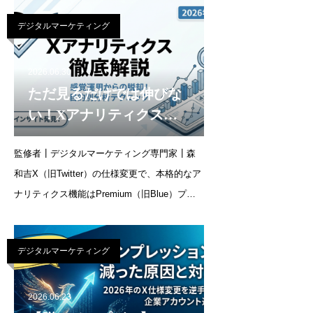
いのではないでしょうか。AIOとLLMOは「ど
デジタルマーケティング
ちらもAIに自社の情報を選んでもらうための
対
2026.06.30
ただ見るだけでは伸びな
い！Xアナリティクスの
正しい使い方と目的別の
監修者┃デジタルマーケティング専門家┃森
分析テクニックまで徹底
和吉X（旧Twitter）の仕様変更で、本格的なア
解説【2026年最新】
ナリティクス機能はPremium（旧Blue）プラ
ンへの加入が必須です。「画面の見方が変わ
って分析に戸惑っている」「フォロワーやエ
デジタルマーケティング
ンゲージメントをもっと増やし
2026.06.23