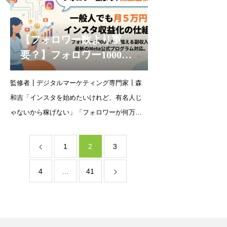
して生
2026.06.16
【フォロワー数より重
要？】フォロワー1000人
の一般人でもインスタで
監修者┃デジタルマーケティング専門家┃森
月5万円を稼ぐ仕組みを解
和吉「インスタを始めたいけれど、有名人じ
説
ゃないから稼げない」「フォロワーが何万人
も必要なんでしょ？」と諦めていませんか？
フォロワー1,000人前後の一般人や主婦でも、
1
2
3
やり方次第で月5万円の副収入は十分に狙えま
す。本記事で
4
…
41