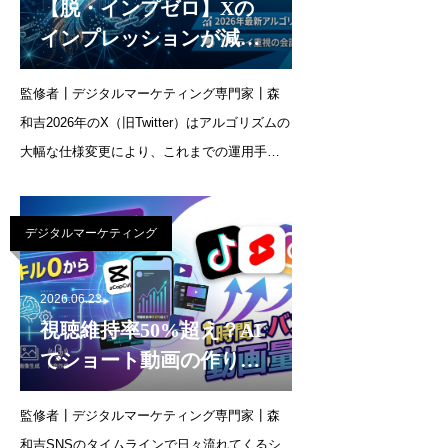
【脱・インプゼロ】Xの
インプレッションが減っ
た原因と対策！2026年の
監修者┃デジタルマーケティング専門家┃森
X仕様変更を逆手に取る
和吉2026年のX（旧Twitter）はアルゴリズムの
企業アカウント運用術
大幅な仕様変更により、これまでの運用手法
が通用しなくなっています。特に企業アカウ
ントでは、昨日まで伸びていた投稿が突然
デジタルマーケティング
「インプゼロ（おすすめに表示されない状
態）」にな
2026.06.23
視聴維持率50%超え？AI
でショート動画の作り方
はどう変わる？動画編集
監修者┃デジタルマーケティング専門家┃森
スキル0から1時間でバズ
和吉SNSのタイムラインで日々流れてくるシ