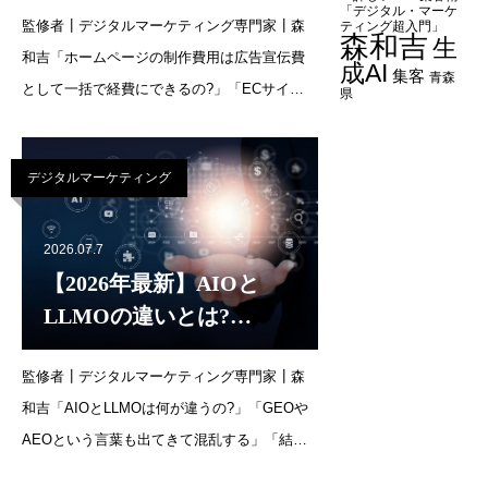
「デジタル・マーケ
監修者┃デジタルマーケティング専門家┃森
訳・資産計上の判断基準
ティング超入門」
森和吉
生
和吉「ホームページの制作費用は広告宣伝費
をやさしく解説
成AI
集客
青森
として一括で経費にできるの?」「ECサイト
県
の場合は扱いが違うと聞いたけれど、具体的
にどう処理すればいい?」ホームページを作る
デジタルマーケティング
とき、制作費用の会計処理で悩む方は少なく
ありません。結論
2026.07.7
【2026年最新】AIOと
LLMOの違いとは?
GEO・AEOとの比較から
監修者┃デジタルマーケティング専門家┃森
AI時代の対策方法まで初
和吉「AIOとLLMOは何が違うの?」「GEOや
心者向けにやさしく解説
AEOという言葉も出てきて混乱する」「結
局、自社は何をすればいいの?」という方も多