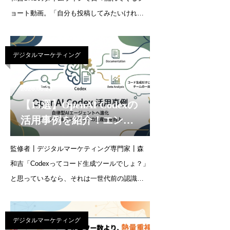
る縦型動画を量産する方
ョート動画。「自分も投稿してみたいけれ
法を解説
ど、編集ソフトの使い方がわからない」「1本
の動画を作るのに何時間もかかってしまう」
デジタルマーケティング
と悩んでいませんか？生成AIの進化により、
動画編集未経験者
2026.06.23
【15選】OpenAI Codexの
活用事例を紹介！エンジ
ニアから非エンジニアま
監修者┃デジタルマーケティング専門家┃森
で生産性を上げる方法を
和吉「Codexってコード生成ツールでしょ？」
解説
と思っているなら、それは一世代前の認識で
す。2025年にリニューアルされたOpenAI
Codexは、指示を受けてから実装・テスト・修
デジタルマーケティング
正まで自律的に進める「AIエージェント」と