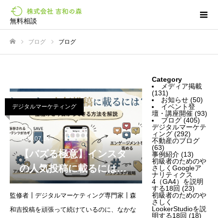
無料相談
ブログ
ブログ
ホーム
Category
メディア掲載
(131)
お知らせ
(50)
イベント登
デジタルマーケティング
壇・講座開催
(93)
ブログ
(405)
デジタルマーケテ
ィング
(292)
2026.07.14
不動産のブログ
(63)
【バズる極意】インスタ
事例紹介
(13)
初級者のためのや
の人気投稿に載るには？
さしくGoogleア
ナリティクス
仕組みと今日からできる7
4（GA4）を説明
する18回
(23)
初級者のためのや
監修者┃デジタルマーケティング専門家┃森
つの方法を解説
さしく
LookerStudioを説
和吉投稿を頑張って続けているのに、なかな
明する18回
(18)