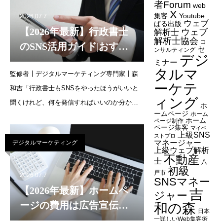
い」投稿になり
者Forum
web
X
集客
Youtube
2026.07.7
ウェブ
ぱる出版
【2026年最新】行政書士
ウェブ
解析士
解析士協会
コ
のSNS活用ガイド|おすす
セ
ンサルティング
デジ
め媒体・投稿ネタ・注意
ミナー
タルマ
監修者┃デジタルマーケティング専門家┃森
点を初心者向けにやさし
ーケテ
和吉「行政書士もSNSをやったほうがいいと
く解説
ィング
聞くけれど、何を発信すればいいのか分から
ホ
ームページ
ホーム
ない」「士業がSNSで発信するのは品位に関
ホーム
ページ制作
ページ集客
マイベ
わらないか心配」そんなお悩みはありません
上級SNS
ストプロ
マネージャー
デジタルマーケティング
か。行政書士は全国に5万人以上が登録してお
上級ウェブ解析
不動産
り、紹介だけで
士
八
初級
戸市
2026.07.7
SNSマネー
【2026年最新】ホームペ
吉
ジャー
ージの費用は広告宣伝費
和の森
日本
で落とせる?勘定科目・仕
一詳しいWeb集客術