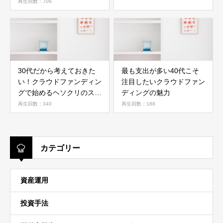
する方法を解説
再生回数：706
30代だから考えておきた
最も支出が多い40代こそ
い！クラウドファンディン
注目したいクラウドファン
グで始めるヘソクリのスス
ディングの魅力
メ
再生回数：340
再生回数：188
カテゴリー
資産運用
投資手法