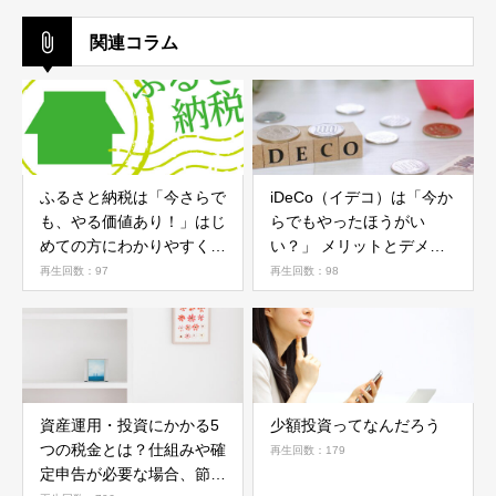
関連コラム
ふるさと納税は「今さらで
iDeCo（イデコ）は「今か
も、やる価値あり！」はじ
らでもやったほうがい
めての方にわかりやすく解
い？」 メリットとデメリ
説
ットを解説！
再生回数：97
再生回数：98
資産運用・投資にかかる5
少額投資ってなんだろう
つの税金とは？仕組みや確
再生回数：179
定申告が必要な場合、節税