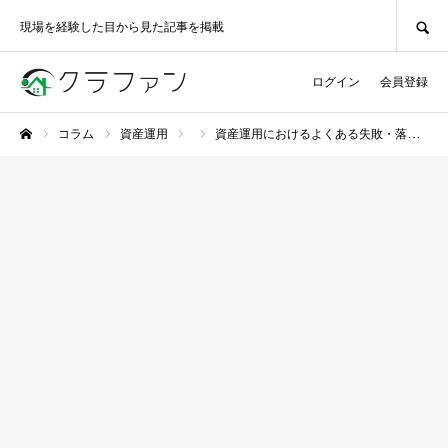
SEARCH
現場を経験した目から見た記事を掲載
ログイン
会員登録
コラム
資産運用
資産運用におけるよくある失敗・落とし穴5選を紹介！失敗を避けるコツまで徹底解説
ホーム