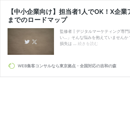
【中小企業向け】担当者1人でOK！X企業
までのロードマップ
監修者┃デジタルマーケティング専門
い…」そんな悩みを抱えていませんか
【中
損失は …
続きを読む
小
企
業
WEB集客コンサルなら東京拠点・全国対応の吉和の森
向
け】
担
当
者
1
人
で
OK！
X
企